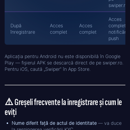
swiper.ro
Acces
După
Acces
Acces
complet 
înregistrare
complet
complet
notificări
push
Aplicația pentru Android nu este disponibilă în Google
Play — fișierul APK se descarcă direct de pe swiper.ro.
Pentru iOS, caută „Swiper" în App Store.
⚠️
Greșeli frecvente la înregistrare și cum le
eviți
Nume diferit față de actul de identitate
— va duce
la respingerea verificării KYC