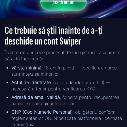
Joacă acum
Ce trebuie să știi înainte de a-ți
deschide un cont Swiper
Înainte de a începe procesul de înregistrare, asigură-te
că ai la îndemână:
Vârsta minimă
: 18 ani împliniți — jocurile de noroc
sunt interzise minorilor
Actul de identitate
: cartea de identitate (CI) —
necesară ulterior pentru verificarea KYC
Adresă de email validă
: folosită pentru recuperarea
parolei și comunicările din cont
CNP (Cod Numeric Personal)
: obligatoriu conform
reglementărilor ONJN pe toate platformele licențiate
în România