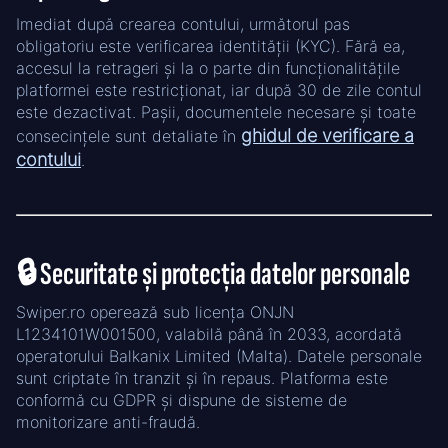
Imediat după crearea contului, următorul pas
obligatoriu este verificarea identității (KYC). Fără ea,
accesul la retrageri și la o parte din funcționalitățile
platformei este restricționat, iar după 30 de zile contul
este dezactivat. Pașii, documentele necesare și toate
ghidul de verificare a
consecințele sunt detaliate în
contului
.
🔒 Securitate și protecția datelor personale
Swiper.ro operează sub licența ONJN
L1234101W001500, valabilă până în 2033, acordată
operatorului Balkanix Limited (Malta). Datele personale
sunt criptate în tranzit și în repaus. Platforma este
conformă cu GDPR și dispune de sisteme de
monitorizare anti-fraudă.