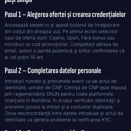
Pasul 1 – Alegerea ofertei și crearea credențialelor
Accesează swiper.ro și apasă butonul de înregistrare
din colțul din dreapta sus. Pe primul ecran selectezi
tipul de ofertă dorit: Casino, Sport, Fără bonus sau
introduci un cod promoțional. Completezi adresa de
email, setezi o parolă puternică și bifezi confirmarea că
ai cel puțin 18 ani.
Pasul 2 – Completarea datelor personale
Introduci numele și prenumele exact ca pe actul de
identitate, urmate de CNP. Cerința de CNP este impusă
prin reglementările ONJN pentru toate platformele
licențiate în România, în scopul verificării identității și
prevenirii jocului la minori și a conturilor duplicate.
Orice neconcordanță între datele introduse și actul de
identitate va genera probleme la verificarea KYC.