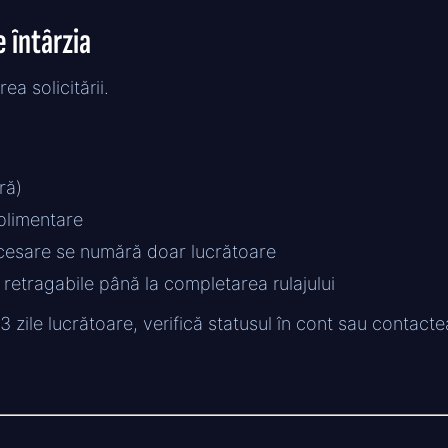
 întârzia
ea solicitării.
ră)
uplimentare
ocesare se numără doar lucrătoare
retragabile până la completarea rulajului
zile lucrătoare, verifică statusul în cont sau contact