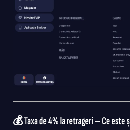
💰 Taxa de 4% la retrageri — Ce este și