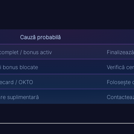
Cauză probabilă
complet / bonus activ
Finalizează
i bonus blocate
Verifică cer
ecard / OKTO
Folosește c
are suplimentară
Contacteaz