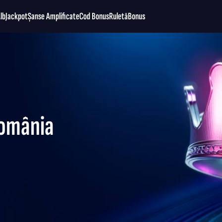
lb
Jackpot
Șanse Amplificate
Cod Bonus
Ruletă
Bonus
România