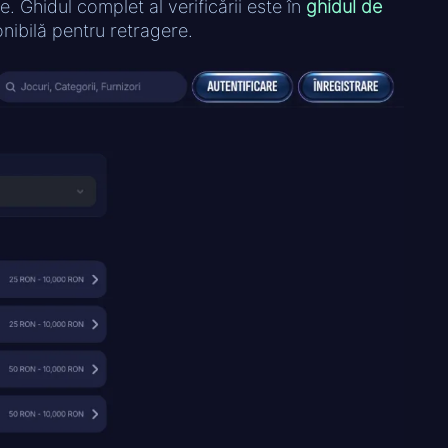
e. Ghidul complet al verificării este în
ghidul de
nibilă pentru retragere.