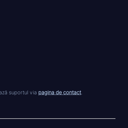
ează suportul via
pagina de contact
.