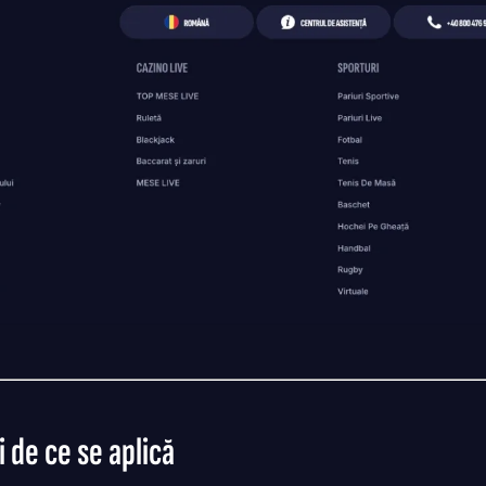
 de ce se aplică