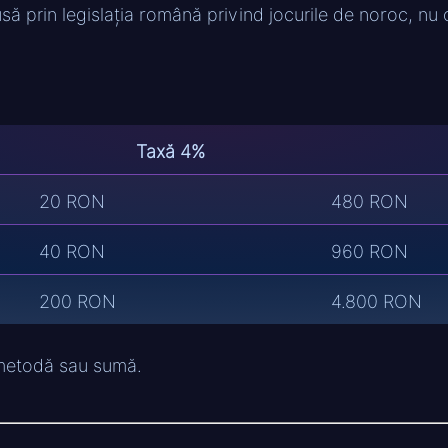
ă prin legislația română privind jocurile de noroc, nu 
Taxă 4%
20 RON
480 RON
40 RON
960 RON
200 RON
4.800 RON
e metodă sau sumă.