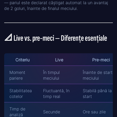
— pariul este declarat câștigat automat la un avantaj
de 2 goluri, înainte de finalul meciului.
📐 Live vs. pre-meci — Diferențe esențiale
Criteriu
Live
Pre-meci
Moment
În timpul
Înainte de startul
pariere
meciului
meciului
Stabilitatea
Fluctuantă, în
Stabilă până la
cotelor
timp real
start
Timp de
Secunde
Ore sau zile
analiză