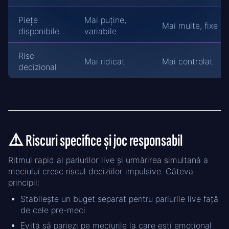
Piețe
Mai puține,
Mai multe, fixe
disponibile
variabile
Risc
Mai ridicat
Mai controlat
decizional
⚠️ Riscuri specifice și joc responsabil
Ritmul rapid al pariurilor live și urmărirea simultană a
meciului cresc riscul deciziilor impulsive. Câteva
principii:
Stabilește un buget separat pentru pariurile live față
de cele pre-meci
Evită să pariezi pe meciurile la care ești emoțional