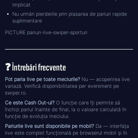
implicat
Nu urmări pierderile prin plasarea de pariuri rapide
suplimentare
PICTURE pariuri-live-swiper-sporturi
❓ Întrebări frecvente
Pot paria live pe toate meciurile?
Nu — acoperirea live
variază. Verifică disponibilitatea per eveniment pe
swiper.ro.
Ce este Cash Out-ul?
O funcție care îți permite să
închizi pariul înainte de final, la o valoare calculată în
funcție de evoluția meciului.
Pariurile live sunt disponibile pe mobil?
Da — interfața
live este complet funcțională pe browserul mobil și în