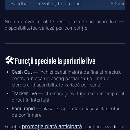
Handbal
Rezultat, total goluri
60 min
Nu toate evenimentele beneficiază de acoperire live —
disponibilitatea variază per competiție.
🛠️ Funcții speciale la pariurile live
Cash Out
— închizi pariul înainte de finalul meciului
pentru a bloca un câștig parțial sau a limita o
pierdere (disponibilitate variază per pariu)
Tracker live
— statistici și evoluție meci în timp real
direct în interfață
Pariu rapid
— plasare rapidă fără pași suplimentari
de confirmare
promoția plată anticipată
Funcția
funcționează diferit