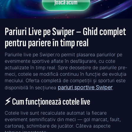
Joacă acum
Pariuri Live pe Swiper – Ghid complet
pentru pariere în timp real
Pariurile live pe Swiper.ro permit plasarea pariurilor pe
evenimente sportive aflate în desfășurare, cu cote
actualizate în timp real. Spre deosebire de pariurile pre-
meci, cotele se modifică continuu în funcție de evoluția
meciului. Oferta completă de competiții și sporturi este
pariuri sportive Swiper
disponibilă în secțiunea
.
⚡ Cum funcționează cotele live
Cotele live sunt recalculate automat la fiecare
eveniment semnificativ din meci — gol marcat, fault,
cartonaș, schimbare de jucător. Câteva aspecte