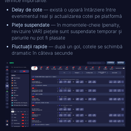
tehnice importante:
Delay de cote
— există o ușoară întârziere între
evenimentul real și actualizarea cotei pe platformă
Piețe suspendate
— în momentele-cheie (penalty,
revizuire VAR) piețele sunt suspendate temporar și
pariurile nu pot fi plasate
Fluctuații rapide
— după un gol, cotele se schimbă
dramatic în câteva secunde